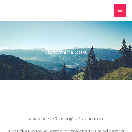
Přeskočit
na
obsah
Ubytování Na Statku
V nabídce je 7 pokojů a 1 apartmán:
Turistická ubytovna Statek je vzdálena 150 m od nástupu